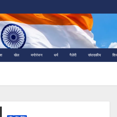
ेश
खेल
मनोरंजन
धर्म
गैलेरी
संपादकीय
शि