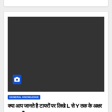
GENERAL KNOWLEDGE
क्या आप जानते है टायरों पर ल‍िखे L से Y तक के अक्षर