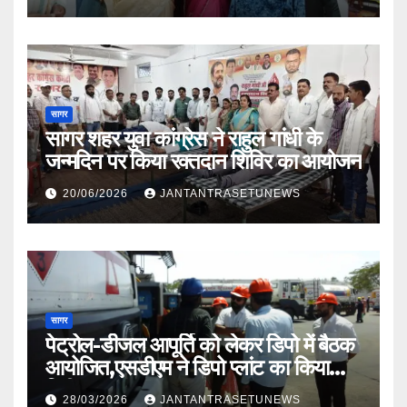
सागर
सागर शहर युवा कांग्रेस ने राहुल गांधी के
जन्मदिन पर किया रक्तदान शिविर का आयोजन
20/06/2026
JANTANTRASETUNEWS
सागर
पेट्रोल-डीजल आपूर्ति को लेकर डिपो में बैठक
आयोजित,एसडीएम ने डिपो प्लांट का किया
निरीक्षण
28/03/2026
JANTANTRASETUNEWS