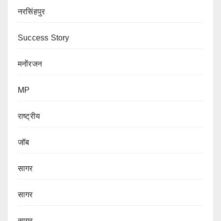
नरसिंहपुर
Success Story
मनोंरजन
MP
राष्ट्रीय
जॉब
सागर
सागर
सागर