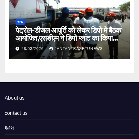
सागर
पेट्रोल-डीजल आपूर्ति को लेकर डिपो में बैठक
आयोजित,एसडीएम ने डिपो प्लांट का किया
निरीक्षण
28/03/2026
JANTANTRASETUNEWS
About us
contact us
गैलेरी