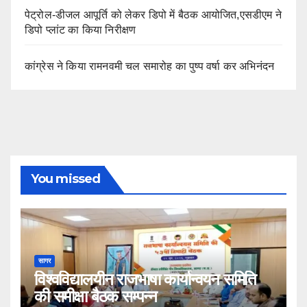
पेट्रोल-डीजल आपूर्ति को लेकर डिपो में बैठक आयोजित,एसडीएम ने
डिपो प्लांट का किया निरीक्षण
कांग्रेस ने किया रामनवमी चल समारोह का पुष्प वर्षा कर अभिनंदन
You missed
सागर
विश्वविद्यालयीन राजभाषा कार्यान्वयन समिति
की समीक्षा बैठक सम्पन्न