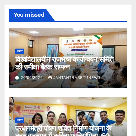
You missed
सागर
विश्वविद्यालयीन राजभाषा कार्यान्वयन समिति
की समीक्षा बैठक सम्पन्न
20/06/2026
JANTANTRASETUNEWS
सागर
प्रधानमंत्री पोषण शक्ति निर्माण योजना के
तहत राहतगढ़ में कुकिंग प्रतियोगिता, 60