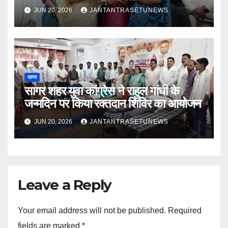
महिला रसोइयों ने दिखाया हुनर
JUN 20, 2026
JANTANTRASETUNEWS
सागर
सागर शहर युवा कांग्रेस ने राहुल गांधी के
जन्मदिन पर किया रक्तदान शिविर का आयोजन
JUN 20, 2026
JANTANTRASETUNEWS
Leave a Reply
Your email address will not be published.
Required
fields are marked
*