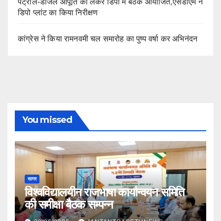
पेट्रोल-डीजल आपूर्ति को लेकर डिपो में बैठक आयोजित,एसडीएम ने
डिपो प्लांट का किया निरीक्षण
कांग्रेस ने किया रामनवमी चल समारोह का पुष्प वर्षा कर अभिनंदन
You missed
सागर
विश्वविद्यालयीन राजभाषा कार्यान्वयन समिति
की समीक्षा बैठक सम्पन्न