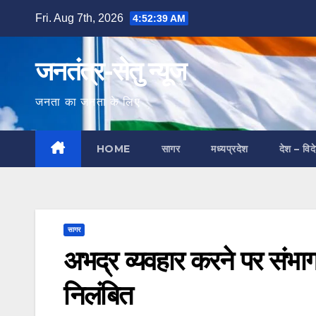
Skip
Fri. Aug 7th, 2026
4:52:40 AM
to
content
जनतंत्र-सेतु न्यूज
जनता का जनता के लिए
HOME
सागर
मध्यप्रदेश
देश – विद
सागर
अभद्र व्यवहार करने पर संभ
निलंबित