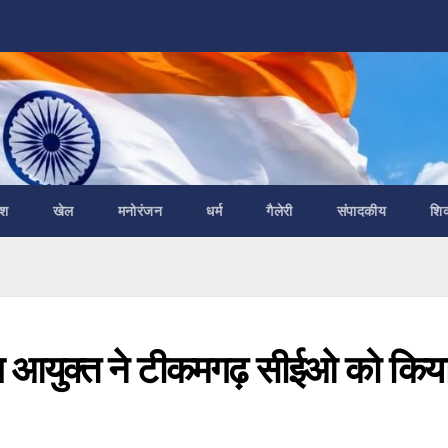
ेश
खेल
मनोरंजन
धर्म
गैलेरी
संपादकीय
शि
ाग आयुक्त ने टीकमगढ़ सीईओ को किय