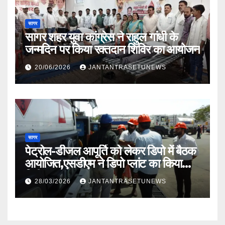
सागर
सागर शहर युवा कांग्रेस ने राहुल गांधी के
जन्मदिन पर किया रक्तदान शिविर का आयोजन
20/06/2026
JANTANTRASETUNEWS
सागर
पेट्रोल-डीजल आपूर्ति को लेकर डिपो में बैठक
आयोजित,एसडीएम ने डिपो प्लांट का किया
निरीक्षण
28/03/2026
JANTANTRASETUNEWS