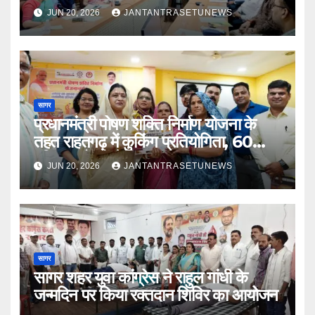
JUN 20, 2026
JANTANTRASETUNEWS
सागर
प्रधानमंत्री पोषण शक्ति निर्माण योजना के
तहत राहतगढ़ में कुकिंग प्रतियोगिता, 60
महिला रसोइयों ने दिखाया हुनर
JUN 20, 2026
JANTANTRASETUNEWS
सागर
सागर शहर युवा कांग्रेस ने राहुल गांधी के
जन्मदिन पर किया रक्तदान शिविर का आयोजन