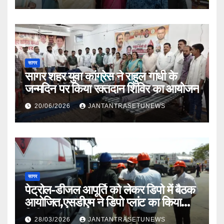
सागर
सागर शहर युवा कांग्रेस ने राहुल गांधी के
जन्मदिन पर किया रक्तदान शिविर का आयोजन
20/06/2026
JANTANTRASETUNEWS
सागर
पेट्रोल-डीजल आपूर्ति को लेकर डिपो में बैठक
आयोजित,एसडीएम ने डिपो प्लांट का किया
निरीक्षण
28/03/2026
JANTANTRASETUNEWS