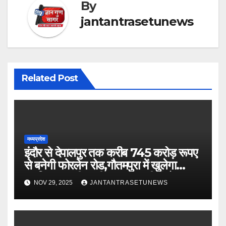
By
jantantrasetunews
Related Post
मध्यप्रदेश
इंदौर से देपालपुर तक करीब 745 करोड़ रूपए
से बनेगी फोरलेन रोड,गौतमपुरा में खुलेगा
महाविद्यालय, पीएचसी अब सीएचसी में होगा
NOV 29, 2025
JANTANTRASETUNEWS
अपग्रेड