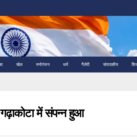
ेश
खेल
मनोरंजन
धर्म
गैलेरी
संपादकीय
शि
गढ़ाकोटा में संपन्न हुआ