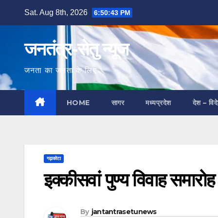
Skip
Sat. Aug 8th, 2026
6:50:44 PM
to
content
जनतंत्र-सेतु न्यूज
जनता का जनता के लिए
HOME
सागर
मध्यप्रदेश
देश – विद
गढ़ाकोटा
इक्कीसवां पुण्य विवाह समारोह 
By
jantantrasetunews