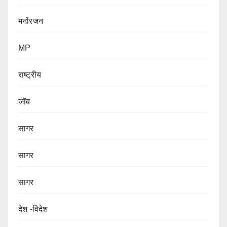
मनोंरजन
MP
राष्ट्रीय
जॉब
सागर
सागर
सागर
देश -विदेश