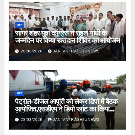
सागर
सागर शहर युवा कांग्रेस ने राहुल गांधी के
जन्मदिन पर किया रक्तदान शिविर का आयोजन
20/06/2026
JANTANTRASETUNEWS
सागर
पेट्रोल-डीजल आपूर्ति को लेकर डिपो में बैठक
आयोजित,एसडीएम ने डिपो प्लांट का किया
निरीक्षण
28/03/2026
JANTANTRASETUNEWS