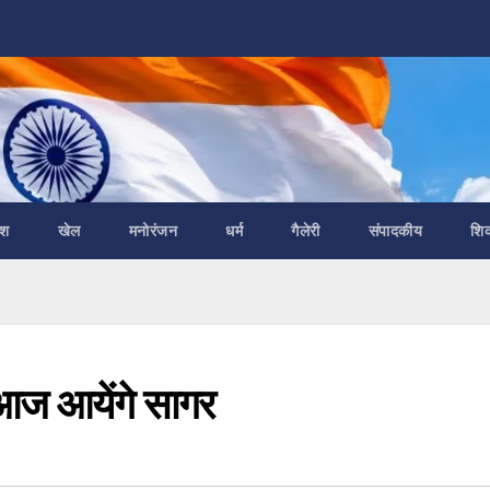
ेश
खेल
मनोरंजन
धर्म
गैलेरी
संपादकीय
शि
ल आज आयेंगे सागर