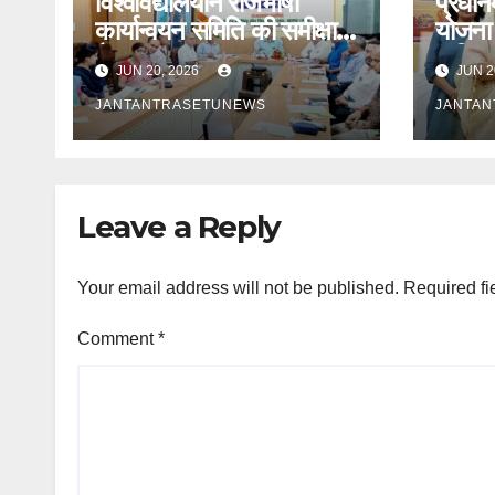
विश्वविद्यालयीन राजभाषा
प्रधानम
कार्यान्वयन समिति की समीक्षा
योजना 
बैठक सम्पन्न
कुकिंग
JUN 20, 2026
JUN 2
रसोइयो
JANTANTRASETUNEWS
JANTA
Leave a Reply
Your email address will not be published.
Required fi
Comment
*