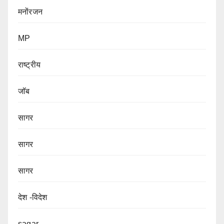
मनोंरजन
MP
राष्ट्रीय
जॉब
सागर
सागर
सागर
देश -विदेश
sagar