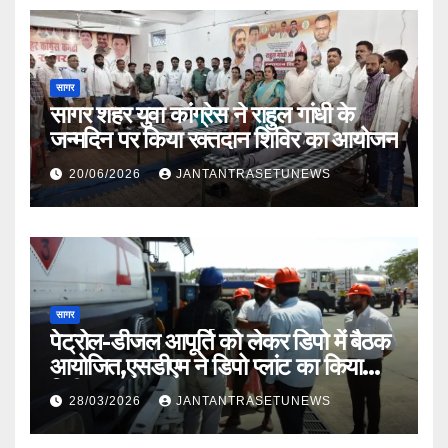
सागर
सागर शहर युवा कांग्रेस ने राहुल गांधी के
जन्मदिन पर किया रक्तदान शिविर का आयोजन
20/06/2026
JANTANTRASETUNEWS
सागर
पेट्रोल-डीजल आपूर्ति को लेकर डिपो में बैठक
आयोजित,एसडीएम ने डिपो प्लांट का किया
निरीक्षण
28/03/2026
JANTANTRASETUNEWS