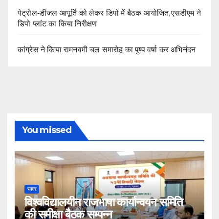
पेट्रोल-डीजल आपूर्ति को लेकर डिपो में बैठक आयोजित,एसडीएम ने
डिपो प्लांट का किया निरीक्षण
कांग्रेस ने किया रामनवमी चल समारोह का पुष्प वर्षा कर अभिनंदन
You missed
सागर
विश्वविद्यालयीन राजभाषा कार्यान्वयन समिति
की समीक्षा बैठक सम्पन्न