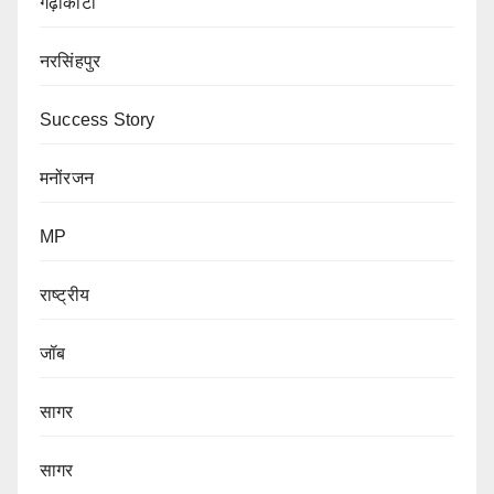
गढ़ाकोटा
नरसिंहपुर
Success Story
मनोंरजन
MP
राष्ट्रीय
जॉब
सागर
सागर