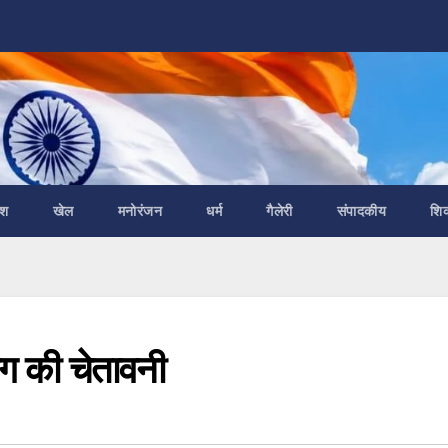
ेश
खेल
मनोरंजन
धर्म
गैलेरी
संपादकीय
शि
ग की चेतावनी