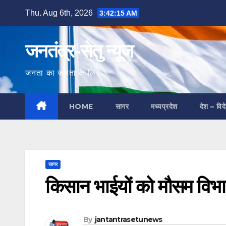
Skip
Thu. Aug 6th, 2026
3:42:16 AM
to
content
जनतंत्र-सेतु न्यूज
जनता का जनता के लिए
HOME
सागर
मध्यप्रदेश
देश – विद
सागर
किसान भाईयों को मौसम विभा
By
jantantrasetunews