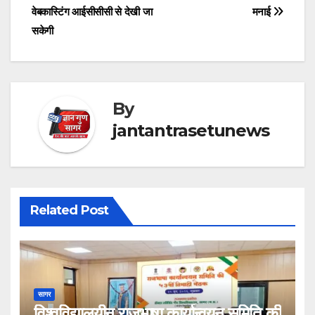
वेबकास्टिंग आईसीसीसी से देखी जा
मनाई
navigation
सकेगी
By
jantantrasetunews
Related Post
सागर
विश्वविद्यालयीन राजभाषा कार्यान्वयन समिति की