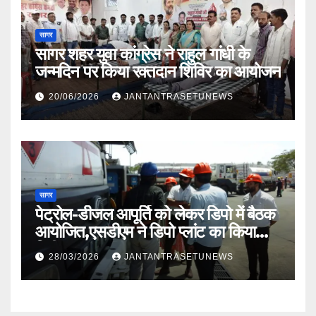
सागर
सागर शहर युवा कांग्रेस ने राहुल गांधी के
जन्मदिन पर किया रक्तदान शिविर का आयोजन
20/06/2026
JANTANTRASETUNEWS
सागर
पेट्रोल-डीजल आपूर्ति को लेकर डिपो में बैठक
आयोजित,एसडीएम ने डिपो प्लांट का किया
निरीक्षण
28/03/2026
JANTANTRASETUNEWS