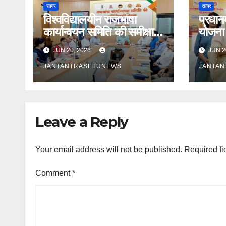
सागर
सागर
विश्वविद्यालयीन राजभाषा
प्रधानम
कार्यान्वयन समिति की समीक्षा
योजना 
बैठक सम्पन्न
कुकिंग
JUN 20, 2026
JUN 2
रसोइयो
JANTANTRASETUNEWS
JANTA
Leave a Reply
Your email address will not be published.
Required fi
Comment
*