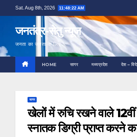
Skip
Sat. Aug 8th, 2026
11:48:23 AM
to
content
जनतंत्र-सेतु न्यूज
जनता का जनता के लिए
HOME
सागर
मध्यप्रदेश
देश – विद
सागर
खेलों में रुचि रखने वाले 12वीं 
स्नातक डिग्री प्राप्त करने