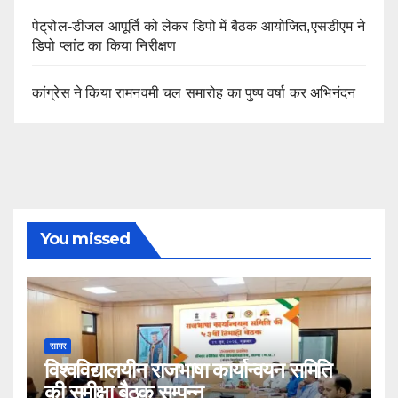
पेट्रोल-डीजल आपूर्ति को लेकर डिपो में बैठक आयोजित,एसडीएम ने
डिपो प्लांट का किया निरीक्षण
कांग्रेस ने किया रामनवमी चल समारोह का पुष्प वर्षा कर अभिनंदन
You missed
सागर
विश्वविद्यालयीन राजभाषा कार्यान्वयन समिति
की समीक्षा बैठक सम्पन्न