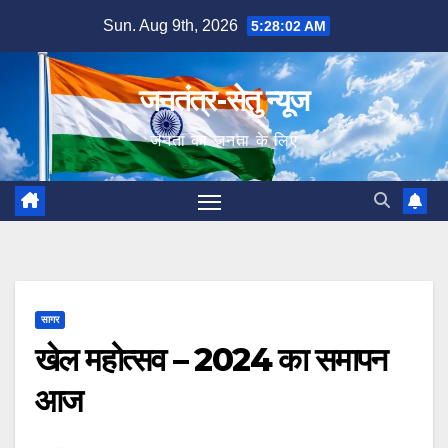
Skip
Sun. Aug 9th, 2026
5:28:03 AM
to
content
जनतंत्र-सेतु न्यूज
जनता का जनता के लिए
सागर
खेल महोत्सव – 2024 का समापन
आज