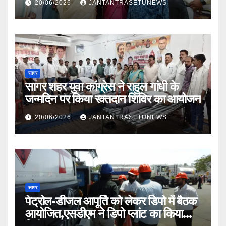
20/06/2026
JANTANTRASETUNEWS
सागर
सागर शहर युवा कांग्रेस ने राहुल गांधी के
जन्मदिन पर किया रक्तदान शिविर का आयोजन
20/06/2026
JANTANTRASETUNEWS
सागर
पेट्रोल-डीजल आपूर्ति को लेकर डिपो में बैठक
आयोजित,एसडीएम ने डिपो प्लांट का किया