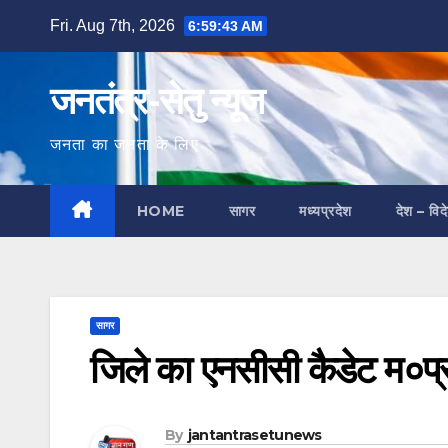
Skip
Fri. Aug 7th, 2026
6:59:45 AM
to
content
जनतंत्र-सेतु न्यूज
जनता का जनता के लिए
HOME
सागर
मध्यप्रदेश
देश – विद
सागर
जिले का एनसीसी कैडेट म०प्
By
jantantrasetunews