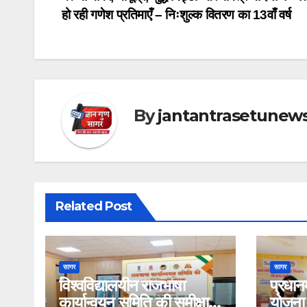
Post
हो रही गणेश प्रतिमाएँ – निःशुल्क वितरण का 13वाँ वर्ष
navigation
By
jantantrasetunew
Related Post
सागर
सागर
विश्वविद्यालयीन राजभाषा
प्रधानम
कार्यान्वयन समिति की समीक्षा
योजना 