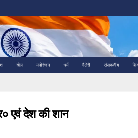
ेश
खेल
मनोरंजन
धर्म
गैलेरी
संपादकीय
शि
र० एवं देश की शान