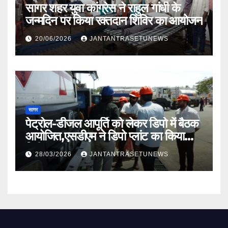
सागर शहर युवा कांग्रेस ने राहुल गांधी के
जन्मदिन पर किया रक्तदान शिविर का आयोजन
20/06/2026
JANTANTRASETUNEWS
सागर
पेट्रोल-डीजल आपूर्ति को लेकर डिपो में बैठक
आयोजित,एसडीएम ने डिपो प्लांट का किया
निरीक्षण
28/03/2026
JANTANTRASETUNEWS