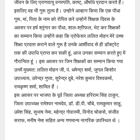
जीवन के लिए प्राणवायु वनस्‍पति, काष्‍ट्, औषधि प्रदान करते हैं।
इसलिए वह भी गुरू तुल्‍य है। उन्‍होने आव्‍हान किया कि एक पौधा
गुरू, मां, पिता के नाम को रोपित करे उन्‍होनें शिक्षक दिवस के
अवसर पर हर्ष श्रृंगार का पौधा, शाल-श्रीफल, भेट कर शिक्षकों
का सम्‍मान किया उन्‍होंने कहा कि प्रोफेसर ललित मोहन मेरे उच्‍च
शिक्षा प्रदत्‍त कराने वाले गुरू है उनके आर्शीवाद से ही डॉक्‍ट्रेट
तक की उपाधि प्राप्‍त कर सकी हूं, आज उनका सम्‍मान करते हुए में
गौरान्वित हूं । इस अवसर पर जिन शिक्षकों का सम्‍मान किया गया
उनमें मुख्‍यत: ललित मोहन जी, पं. धमेन्‍द्र शर्मा, जुगल किशोर
उपाध्‍याय, उपेन्‍द्र गुप्‍ता, सुरेन्‍द्र दुबे, नरेश कुमार विश्‍वकर्मा,
रामकृष्‍ण शर्मा, शामिल हैं ।
इस अवसर पर भाजपा के पूर्व जिला अध्‍यक्ष हरिराम सिंह ठाकुर,
जिला उपाध्‍यक्ष रामेश्‍वर नामदेव, डॉ. डी.पी. चौबे, रामकुमार साहू,
उमेश सिंह, सुभाष नेमा, महेन्‍द्र गोवास्‍मी, विनोद चोकसे, संजीव
सराफ, मनीष नेमा सहित अन्‍य गणमान्‍य नागरिक उपस्थित थे ।