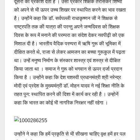
दूसरों को प्रकाश देता है । उसी प्रकार शिक्षक तरासकर शिष्‍यों
को अपने से भी ऊपर उच्‍च शिखर पर स्‍थापित करने का भाव रखता
है। उन्‍होंने कहा कि डॉ. सर्वपल्‍ली राधाकृष्‍णन जी ने शिक्षक से
राष्‍ट्रपति तक की यात्रा की परन्‍तु अपने जन्‍मदिवस को शिक्षक
दिवस के रूप में मनाने की परम्‍परा का संदेश देकर नवपीढ़ी को एक
मिशाल दी है। भारतीय वैदिक परम्‍परा में ऋषि गुरू की भूमिका में
दीक्षित करते थे, राजा से लेकर आमजन का बच्‍चा गुरूकुल में पढ़ता
था। उन्‍हें मनुष्‍य निर्माण के संस्‍कार शास्‍त्र एवं शस्‍त्र से दीक्षित
किया जाता था । समाज ने गुरू को भगवान से ऊपर दर्जा प्रदान
किया है । उन्‍होंने कहा कि देश यशस्‍वी प्रधानमंत्री श्री नरेन्‍द्र
मोदी एवं प्रदेश के मुख्‍यमंत्री डॉ. मोहन यादव ने नई शिक्षा नीति के
तहत पुन: स्‍थापित करने की दिशा में कार्य कर रही है । उन्‍होनें
कहा कि भारत का कोई भी नागरिक निरक्षर नहीं रहेगा ।
उन्‍होंने ने कहा कि हमें प्रकृति से भी सीखना चाहिए वृक्ष हमें हर पल