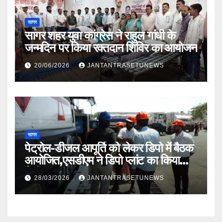
सागर
सागर शहर युवा कांग्रेस ने राहुल गांधी के
जन्मदिन पर किया रक्तदान शिविर का आयोजन
20/06/2026
JANTANTRASETUNEWS
सागर
पेट्रोल-डीजल आपूर्ति को लेकर डिपो में बैठक
आयोजित,एसडीएम ने डिपो प्लांट का किया
निरीक्षण
28/03/2026
JANTANTRASETUNEWS