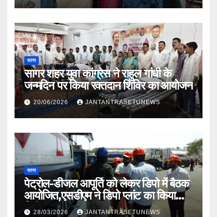
सागर
सागर शहर युवा कांग्रेस ने राहुल गांधी के
जन्मदिन पर किया रक्तदान शिविर का आयोजन
20/06/2026
JANTANTRASETUNEWS
सागर
पेट्रोल-डीजल आपूर्ति को लेकर डिपो में बैठक
आयोजित,एसडीएम ने डिपो प्लांट का किया
निरीक्षण
28/03/2026
JANTANTRASETUNEWS