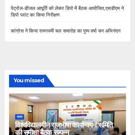
पेट्रोल-डीजल आपूर्ति को लेकर डिपो में बैठक आयोजित,एसडीएम ने
डिपो प्लांट का किया निरीक्षण
कांग्रेस ने किया रामनवमी चल समारोह का पुष्प वर्षा कर अभिनंदन
You missed
सागर
विश्वविद्यालयीन राजभाषा कार्यान्वयन समिति
की समीक्षा बैठक सम्पन्न