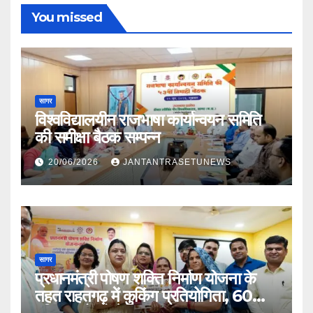
You missed
सागर
विश्वविद्यालयीन राजभाषा कार्यान्वयन समिति
की समीक्षा बैठक सम्पन्न
20/06/2026
JANTANTRASETUNEWS
सागर
प्रधानमंत्री पोषण शक्ति निर्माण योजना के
तहत राहतगढ़ में कुकिंग प्रतियोगिता, 60