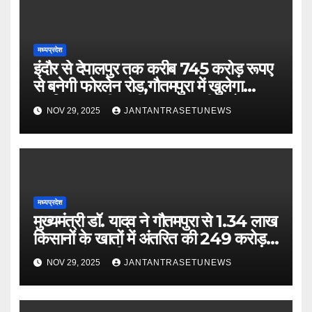
मध्यप्रदेश
इंदौर से देपालपुर तक करीब 745 करोड़ रूपए
से बनेगी फोरलेन रोड,गौतमपुरा में खुलेगा
महाविद्यालय, पीएचसी अब सीएचसी में होगा
NOV 29, 2025
JANTANTRASETUNEWS
अपग्रेड
मध्यप्रदेश
मुख्यमंत्री डॉ. यादव ने गौतमपुरा से 1.34 लाख
किसानों के खातों में अंतरित की 249 करोड़
रूपए भावांतर राशि
NOV 29, 2025
JANTANTRASETUNEWS