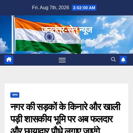
Skip
Fri. Aug 7th, 2026
3:02:01 AM
to
content
जनतंत्र-सेतु न्यूज
जनता का जनता के लिए
सागर
नगर की सड़कों के किनारे और खाली
पड़ी शासकीय भूमि पर अब फलदार
और छायादार पौधे लगाए जाएंगे