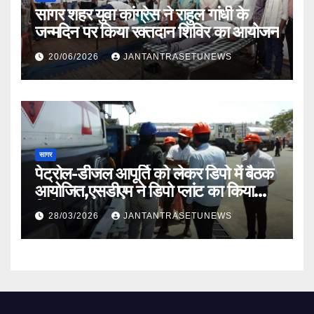
सागर शहर युवा कांग्रेस ने राहुल गांधी के
जन्मदिन पर किया रक्तदान शिविर का आयोजन
20/06/2026
JANTANTRASETUNEWS
सागर
पेट्रोल-डीजल आपूर्ति को लेकर डिपो में बैठक
आयोजित,एसडीएम ने डिपो प्लांट का किया
निरीक्षण
28/03/2026
JANTANTRASETUNEWS