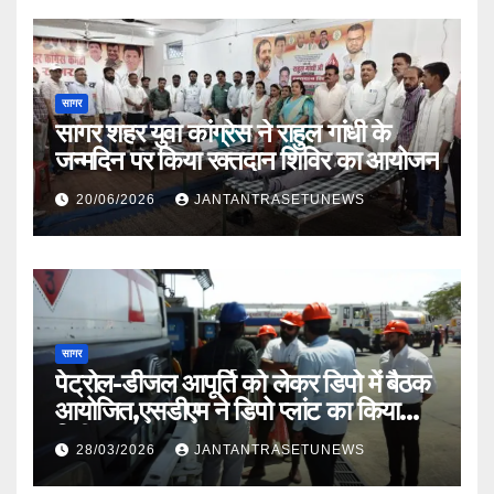
सागर
सागर शहर युवा कांग्रेस ने राहुल गांधी के
जन्मदिन पर किया रक्तदान शिविर का आयोजन
20/06/2026
JANTANTRASETUNEWS
सागर
पेट्रोल-डीजल आपूर्ति को लेकर डिपो में बैठक
आयोजित,एसडीएम ने डिपो प्लांट का किया
निरीक्षण
28/03/2026
JANTANTRASETUNEWS