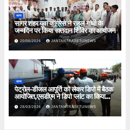
सागर
सागर शहर युवा कांग्रेस ने राहुल गांधी के
जन्मदिन पर किया रक्तदान शिविर का आयोजन
20/06/2026
JANTANTRASETUNEWS
सागर
पेट्रोल-डीजल आपूर्ति को लेकर डिपो में बैठक
आयोजित,एसडीएम ने डिपो प्लांट का किया
निरीक्षण
28/03/2026
JANTANTRASETUNEWS