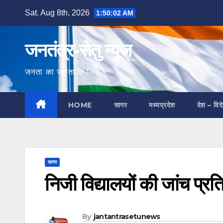
Skip
Sat. Aug 8th, 2026
1:50:03 AM
to
content
जनतंत्र-सेतु न्यूज
जनता का जनता के लिए
HOME
सागर
मध्यप्रदेश
देश – विद
सागर
निजी विद्यालयों की जांच प्रत
By
jantantrasetunews