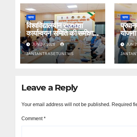
सागर
सागर
विश्वविद्यालयीन राजभाषा
प्रधानम
कार्यान्वयन समिति की समीक्षा
योजना 
बैठक सम्पन्न
कुकिंग
JUN 20, 2026
JUN 2
रसोइयो
JANTANTRASETUNEWS
JANTA
Leave a Reply
Your email address will not be published.
Required fi
Comment
*