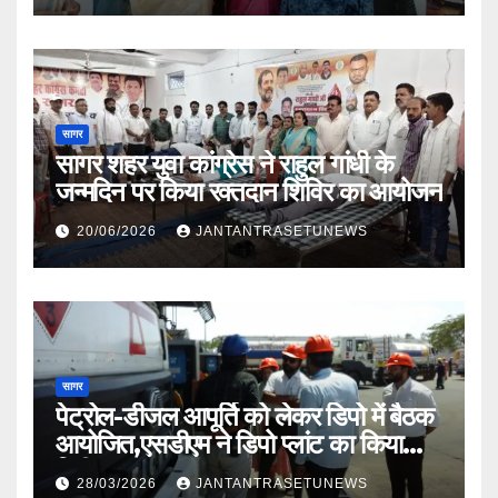
सागर
सागर शहर युवा कांग्रेस ने राहुल गांधी के
जन्मदिन पर किया रक्तदान शिविर का आयोजन
20/06/2026
JANTANTRASETUNEWS
सागर
पेट्रोल-डीजल आपूर्ति को लेकर डिपो में बैठक
आयोजित,एसडीएम ने डिपो प्लांट का किया
निरीक्षण
28/03/2026
JANTANTRASETUNEWS