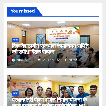
You missed
सागर
विश्वविद्यालयीन राजभाषा कार्यान्वयन समिति
की समीक्षा बैठक सम्पन्न
20/06/2026
JANTANTRASETUNEWS
सागर
प्रधानमंत्री पोषण शक्ति निर्माण योजना के
तहत राहतगढ़ में कुकिंग प्रतियोगिता, 60