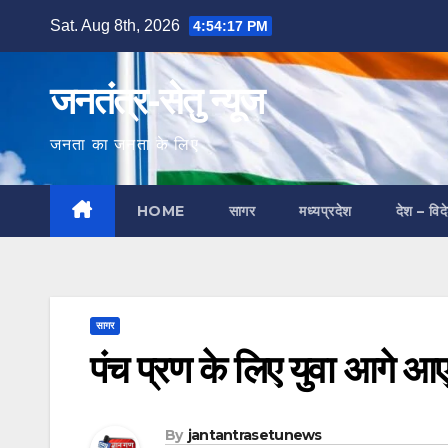
Skip
Sat. Aug 8th, 2026
4:54:18 PM
to
content
जनतंत्र-सेतु न्यूज
जनता का जनता के लिए
HOME
सागर
मध्यप्रदेश
देश – विद
सागर
पंच प्रण के लिए युवा आगे आए
By
jantantrasetunews