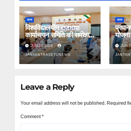
सागर
सागर
विश्वविद्यालयीन राजभाषा
प्रधानम
कार्यान्वयन समिति की समीक्षा
योजना 
बैठक सम्पन्न
कुकिंग
JUN 20, 2026
JUN 2
रसोइयो
JANTANTRASETUNEWS
JANTA
Leave a Reply
Your email address will not be published.
Required fi
Comment
*