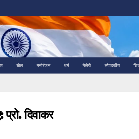
ेश
खेल
मनोरंजन
धर्म
गैलेरी
संपादकीय
शि
: प्रो. दिवाकर