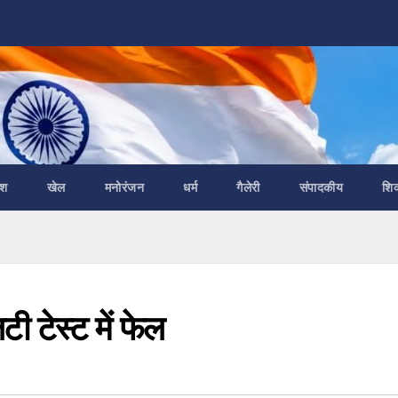
ेश
खेल
मनोरंजन
धर्म
गैलेरी
संपादकीय
शि
ी टेस्ट में फेल