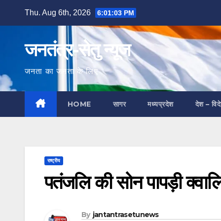
Skip
Thu. Aug 6th, 2026
6:01:04 PM
to
content
जनतंत्र-सेतु न्यूज
जनता का जनता के लिए
HOME
सागर
मध्यप्रदेश
देश – विद
राष्ट्रीय
पतंजलि की सोन पापड़ी क्वालिट
By
jantantrasetunews