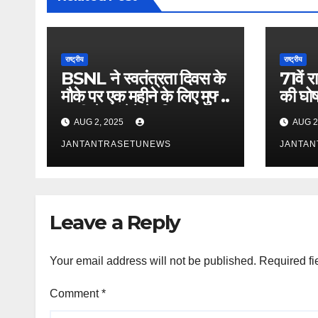
राष्ट्रीय
राष्ट्रीय
BSNL ने स्वतंत्रता दिवस के
71वें रा
मौके पर एक महीने के लिए मुफ्त
की घोषण
4जी सेवाएं देने के लिए ‘फ्रीडम
का पु
AUG 2, 2025
AUG 2
प्लान’ पेश किया
विक्रां
JANTANTRASETUNEWS
अभिनेत
JANTA
मुखर्जी
Leave a Reply
Your email address will not be published.
Required fi
Comment
*