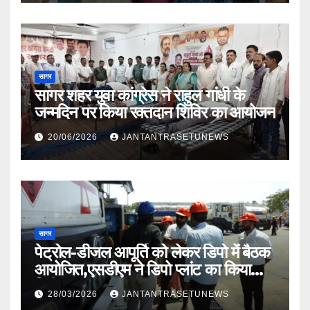
सागर
सागर शहर युवा कांग्रेस ने राहुल गांधी के
जन्मदिन पर किया रक्तदान शिविर का आयोजन
20/06/2026
JANTANTRASETUNEWS
सागर
पेट्रोल-डीजल आपूर्ति को लेकर डिपो में बैठक
आयोजित,एसडीएम ने डिपो प्लांट का किया
निरीक्षण
28/03/2026
JANTANTRASETUNEWS