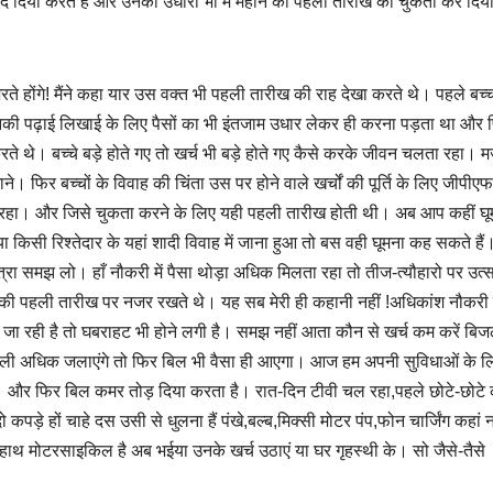
र दे दिया करते हैं और उनकी उधारी भी मैं महीने की पहली तारीख को चुकता कर दि
ते होंगे! मैंने कहा यार उस वक्त भी पहली तारीख की राह देखा करते थे। पहले बच्च
ी पढ़ाई लिखाई के लिए पैसों का भी इंतजाम उधार लेकर ही करना पड़ता था और 
थे। बच्चे बड़े होते गए तो खर्च भी बड़े होते गए कैसे करके जीवन चलता रहा। मज़
जाने। फिर बच्चों के विवाह की चिंता उस पर होने वाले खर्चों की पूर्ति के लिए जीपीए
़ता रहा। और जिसे चुकता करने के लिए यही पहली तारीख होती थी। अब आप कहीं घू
ा किसी रिश्तेदार के यहां शादी विवाह में जाना हुआ तो बस वही घूमना कह सकते हैं
ात्रा समझ लो। हाँ नौकरी में पैसा थोड़ा अधिक मिलता रहा तो तीज-त्यौहारो पर उत्स
 की पहली तारीख पर नजर रखते थे। यह सब मेरी ही कहानी नहीं !अधिकांश नौकरी 
 जा रही है तो घबराहट भी होने लगी है। समझ नहीं आता कौन से खर्च कम करें बि
िजली अधिक जलाएंगे तो फिर बिल भी वैसा ही आएगा। आज हम अपनी सुविधाओं के ल
ैं। और फिर बिल कमर तोड़ दिया करता है। रात-दिन टीवी चल रहा,पहले छोटे-छोटे 
कपड़े हों चाहे दस उसी से धुलना हैं पंखे,बल्ब,मिक्सी मोटर पंप,फोन चार्जिंग कहां न
ाथ मोटरसाइकिल है अब भईया उनके खर्च उठाएं या घर गृहस्थी के। सो जैसे-तैसे