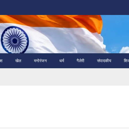
ेश
खेल
मनोरंजन
धर्म
गैलेरी
संपादकीय
शि