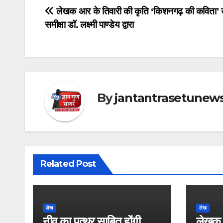
Post
लेखक आर के तिवारी की कृति ‘किशनगढ़ की कविता’ 
समीक्षा डॉ. लक्ष्मी पाण्डेय द्वारा
navigation
By
jantantrasetunew
Related Post
लेख
लेख
नीव का पत्थर साबित होंगी
लेखक 