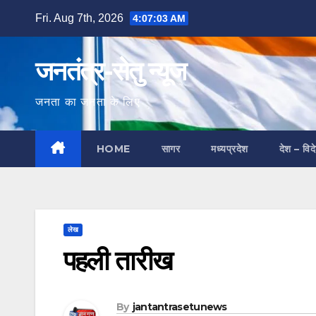
Skip
Fri. Aug 7th, 2026
4:07:04 AM
to
content
जनतंत्र-सेतु न्यूज
जनता का जनता के लिए
HOME
सागर
मध्यप्रदेश
देश – विद
लेख
पहली तारीख
By
jantantrasetunews