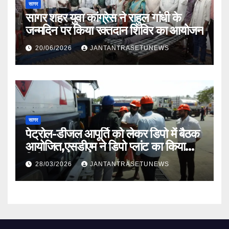
सागर
सागर शहर युवा कांग्रेस ने राहुल गांधी के
जन्मदिन पर किया रक्तदान शिविर का आयोजन
20/06/2026
JANTANTRASETUNEWS
सागर
पेट्रोल-डीजल आपूर्ति को लेकर डिपो में बैठक
आयोजित,एसडीएम ने डिपो प्लांट का किया
निरीक्षण
28/03/2026
JANTANTRASETUNEWS