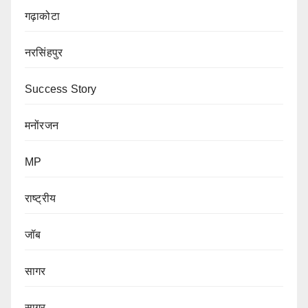
गढ़ाकोटा
नरसिंहपुर
Success Story
मनोंरजन
MP
राष्ट्रीय
जॉब
सागर
सागर