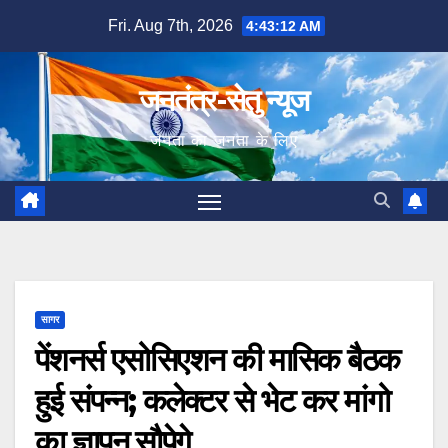
Skip
Fri. Aug 7th, 2026
4:43:13 AM
to
content
जनतंत्र-सेतु न्यूज
जनता का जनता के लिए
सागर
पेंशनर्स एसोसिएशन की मासिक बैठक
हुई संपन्न; कलेक्टर से भेट कर मांगो
का ज्ञापन सौपेगे