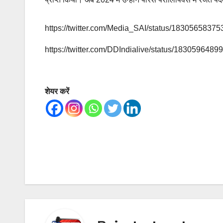
https://twitter.com/Media_SAI/status/1830565837
https://twitter.com/DDIndialive/status/183059648
शेयर करें
Post
navigation