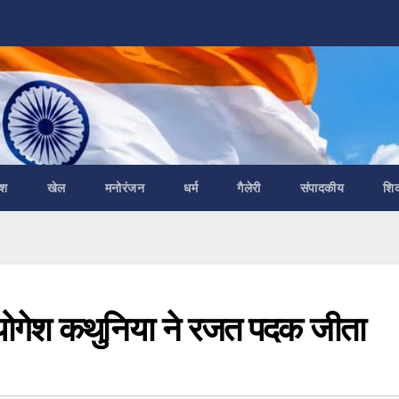
ेश
खेल
मनोरंजन
धर्म
गैलेरी
संपादकीय
शि
ं योगेश कथुनिया ने रजत पदक जीता