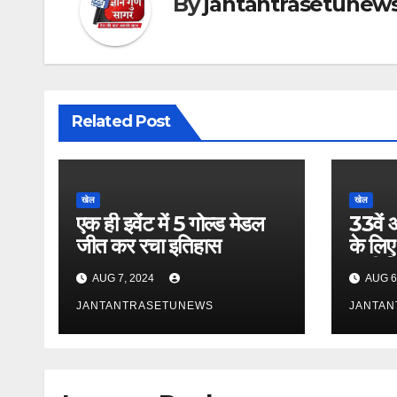
By
jantantrasetunew
Related Post
खेल
खेल
एक ही इवेंट में 5 गोल्ड मेडल
33वें
जीत कर रचा इतिहास
के लि
जारी क
AUG 7, 2024
AUG 6
JANTANTRASETUNEWS
JANTA