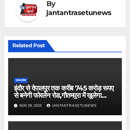
By
jantantrasetunews
Related Post
मध्यप्रदेश
इंदौर से देपालपुर तक करीब 745 करोड़ रूपए
से बनेगी फोरलेन रोड,गौतमपुरा में खुलेगा
महाविद्यालय, पीएचसी अब सीएचसी में होगा
NOV 29, 2025
JANTANTRASETUNEWS
अपग्रेड