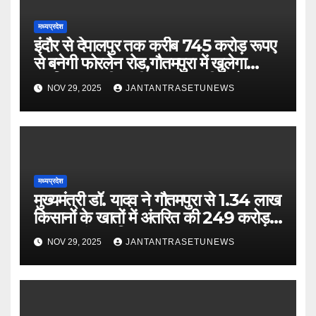
मध्यप्रदेश
इंदौर से देपालपुर तक करीब 745 करोड़ रूपए
से बनेगी फोरलेन रोड,गौतमपुरा में खुलेगा
महाविद्यालय, पीएचसी अब सीएचसी में होगा
NOV 29, 2025
JANTANTRASETUNEWS
अपग्रेड
मध्यप्रदेश
मुख्यमंत्री डॉ. यादव ने गौतमपुरा से 1.34 लाख
किसानों के खातों में अंतरित की 249 करोड़
रूपए भावांतर राशि
NOV 29, 2025
JANTANTRASETUNEWS