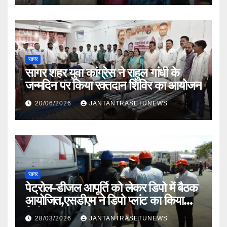
सागर
सागर शहर युवा कांग्रेस ने राहुल गांधी के
जन्मदिन पर किया रक्तदान शिविर का आयोजन
20/06/2026
JANTANTRASETUNEWS
सागर
पेट्रोल-डीजल आपूर्ति को लेकर डिपो में बैठक
आयोजित,एसडीएम ने डिपो प्लांट का किया
निरीक्षण
28/03/2026
JANTANTRASETUNEWS