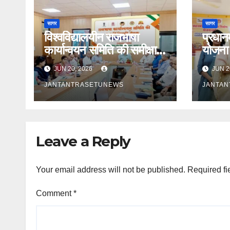
सागर
सागर
विश्वविद्यालयीन राजभाषा
प्रधानम
कार्यान्वयन समिति की समीक्षा
योजना 
बैठक सम्पन्न
कुकिंग
JUN 20, 2026
JUN 2
रसोइयो
JANTANTRASETUNEWS
JANTA
Leave a Reply
Your email address will not be published.
Required fi
Comment
*