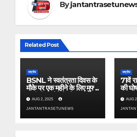
By
jantantrasetunew
Related Post
राष्ट्रीय
राष्ट्रीय
BSNL ने स्वतंत्रता दिवस के
71वें रा
मौके पर एक महीने के लिए मुफ्त
की घोषण
4जी सेवाएं देने के लिए ‘फ्रीडम
का पु
AUG 2, 2025
AUG 2
प्लान’ पेश किया
विक्रां
JANTANTRASETUNEWS
अभिनेत
JANTA
मुखर्जी