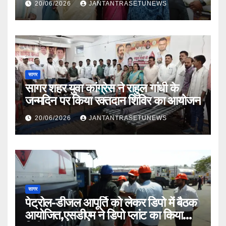
20/06/2026
JANTANTRASETUNEWS
सागर
सागर शहर युवा कांग्रेस ने राहुल गांधी के
जन्मदिन पर किया रक्तदान शिविर का आयोजन
20/06/2026
JANTANTRASETUNEWS
सागर
पेट्रोल-डीजल आपूर्ति को लेकर डिपो में बैठक
आयोजित,एसडीएम ने डिपो प्लांट का किया